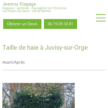
Aller
Jeanroy Elagage
Elagueur - Jardinier - Paysagiste Sur l'Essonne
au
Les Hauts de Seine - Val de Marne
contenu
principal
Obtenir un Devis
06 19 09 33 81
Taille de haie à Juvisy-sur-Orge
Avant/Après